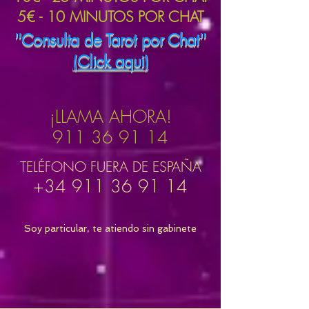
5€ - 10 MINUTOS POR CHAT
''Consulta de Tarot por Chat''
(Click aqui)
¡LLAMA AHORA!
911 36 91 14
TELÉFONO FUERA DE ESPAÑA
+34 911 36 91 14
Soy particular, te atiendo sin gabinete