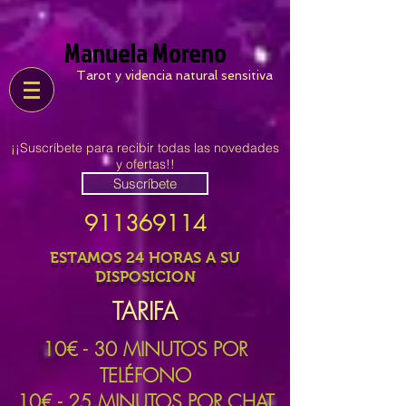
Manuela Moreno
Tarot y videncia natural sensitiva
¡¡Suscríbete para recibir todas las novedades
y ofertas!!
Suscríbete
911369114
ESTAMOS 24 HORAS A SU
DISPOSICION
TARIFA
10
€ - 30 MINUTOS POR
TELÉFONO
10€ - 25 MINUTOS POR CHAT