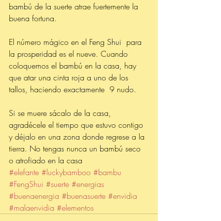
bambú de la suerte atrae fuertemente la 
buena fortuna.
El número mágico en el Feng Shui  para 
la prosperidad es el nueve. Cuando 
coloquemos el bambú en la casa, hay 
que atar una cinta roja a uno de los 
tallos, haciendo exactamente  9 nudo.
Si se muere sácalo de la casa, 
agradécele el tiempo que estuvo contigo 
y déjalo en una zona donde regrese a la 
tierra. No tengas nunca un bambú seco 
o atrofiado en la casa
#elefante
#luckybamboo
#bambu
#FengShui
#suerte
#energias
#buenaenergia
#buenasuerte
#envidia
#malaenvidia
#elementos