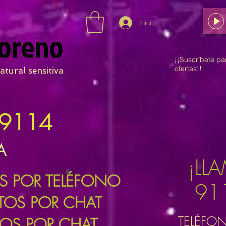
Iniciar sesión
oreno
¡¡Suscríbete pa
ofertas!!
atural sensitiva
9114
A
¡LL
OS POR TELÉFONO
91
UTOS POR CHAT
TELÉFO
TOS POR CHAT