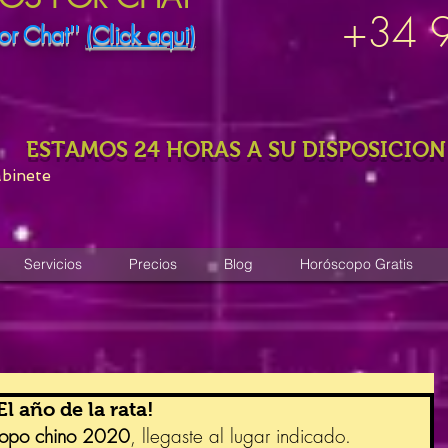
+34 
or Chat''
(Click aqui)
ESTAMOS 24 HORAS A SU DISPOSICION
abinete
Servicios
Precios
Blog
Horóscopo Gratis
 año de la rata!
copo chino 2020
, llegaste al lugar indicado. 