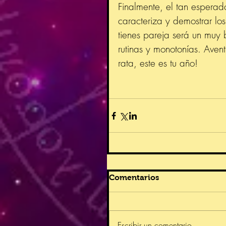
Finalmente, el tan esperad
caracteriza y demostrar lo
tienes pareja será un muy 
rutinas y monotonías. Avent
rata, este es tu año!
Comentarios
Escribir un comentario...