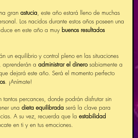
una gran 
astucia
, este año estará lleno de muchas 
rsonal. Los nacidos durante estos años poseen una 
aduce en este año a muy 
buenos resultados 
án un equilibrio y control pleno en las situaciones 
, aprenderán a
 administrar el dinero
 sabiamente a 
 que dejará este año. Será el momento perfecto 
tos
. ¡Anímate!
n tantos percances, donde podrán disfrutar sin 
ener una 
dieta equilibrada
 será la clave para 
icias. A su vez, recuerda que la 
estabilidad 
ócate en ti y en tus emociones.