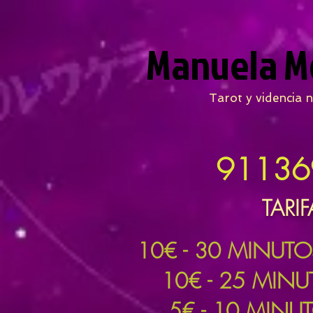
Manuela M
Tarot y videncia n
91136
TARIF
10
€ - 30 MINUT
10€ - 25 MIN
5€ - 10 MINU