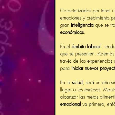
Caracterizados por tener 
emociones y crecimiento pe
gran 
inteligencia 
que se tr
económicos
.
En el 
ámbito laboral
, tendr
que se presenten. Además
través de las experiencias
para 
iniciar nuevos proyec
En la 
salud
, será un año si
llegar a los excesos. Mant
alcanzar las metas aliment
emocional
 va primero, enf