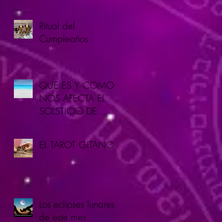
Ritual del
Cumpleaños
QUE ES Y COMO
NOS AFECTA EL
SOLSTICIO DE
VERANO.
EL TAROT GITANO
Los eclipses lunares
de este mes