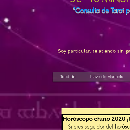
''Consulta de Tarot p
Soy particular, te atiendo sin g
Tarot de:
Llave de Manuela
Horóscopo chino 2020 ¡El
Si eres seguidor del 
horós