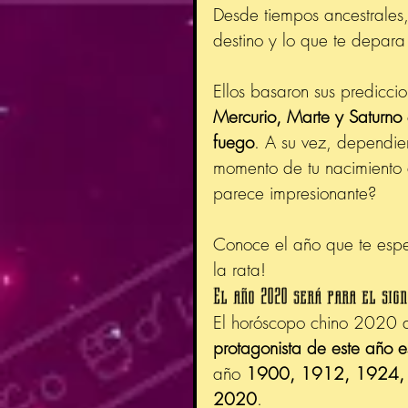
Desde tiempos ancestrales,
destino y lo que te depara 
Ellos basaron sus predicci
Mercurio, Marte y Saturno
fuego
. A su vez, dependie
momento de tu nacimiento d
parece impresionante?
Conoce el año que te espe
la rata!
El año 2020 será para el sig
El horóscopo chino 2020 ar
protagonista de este año e
año 
1900, 1912, 1924,
2020
.