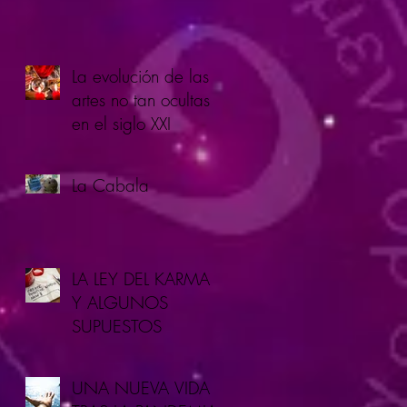
La evolución de las
artes no tan ocultas
en el siglo XXI
La Cabala
LA LEY DEL KARMA
Y ALGUNOS
SUPUESTOS
UNA NUEVA VIDA