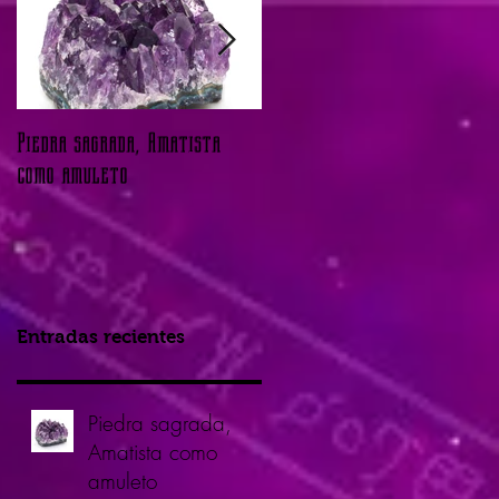
Piedra sagrada, Amatista
LA FLOR DE LOTO
como amuleto
Entradas recientes
Piedra sagrada,
Amatista como
amuleto