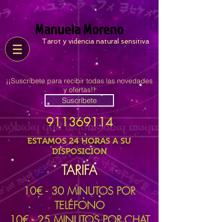
Manuela Moreno
Tarot y videncia natural sensitiva
¡¡Suscríbete para recibir todas las novedades
y ofertas!!
Suscríbete
911369114
ESTAMOS 24 HORAS A SU
DISPOSICION
TARIFA
10
€ - 30 MINUTOS POR
TELÉFONO
10€ - 25 MINUTOS POR CHAT