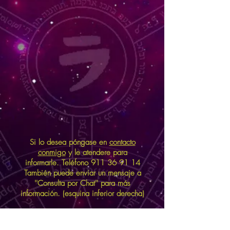
Si lo desea póngase en
contacto
conmigo
y le atendere para
informarle. Teléfono
911 36 91 14
También puede enviar un mensaje a
''Consulta por Chat'' para más
información. (esquina inferior derecha)