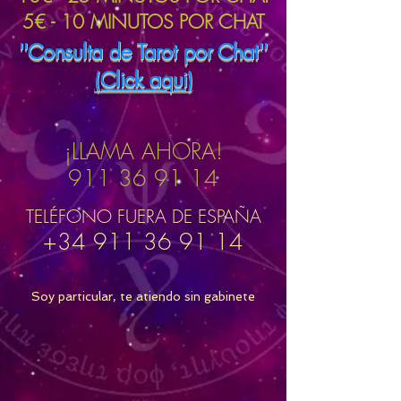
5€ - 10 MINUTOS POR CHAT
''Consulta de Tarot por Chat''
(Click aqui)
¡LLAMA AHORA!
911 36 91 14
TELÉFONO FUERA DE ESPAÑA
+34 911 36 91 14
Soy particular, te atiendo sin gabinete