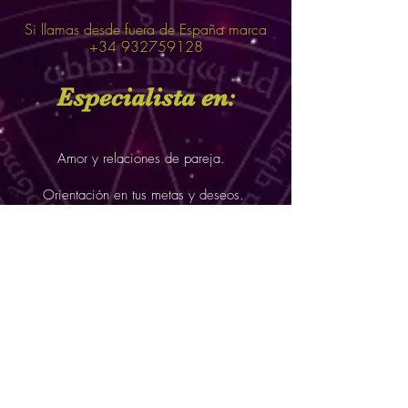
Si llamas desde fuera de España marca
+34 932759128
Especialista en:
Amor y relaciones de pareja.
Orientación en tus metas y deseos.
Trabajo; oportunidades y promoción.
Crecimiento interno y desarrollo personal
Si lo desea póngase en
contacto
conmigo
y le atendere para
informarle. Teléfono
911 36 91 14
También puede enviar un mensaje a