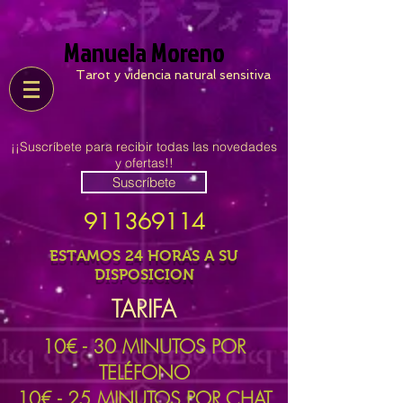
Manuela Moreno
Tarot y videncia natural sensitiva
¡¡Suscríbete para recibir todas las novedades
y ofertas!!
Suscríbete
911369114
ESTAMOS 24 HORAS A SU
DISPOSICION
TARIFA
10
€ - 30 MINUTOS POR
TELÉFONO
10€ - 25 MINUTOS POR CHAT