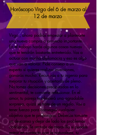
Horóscopo Virgo del 6 de marzo al
12 de marzo
Virgo , ahora podrás empezar a plantearte
una nueva compra o proyecto importante.
En el trabajo harás algunas cosas nuevas
que te tendrán bastante entretenido. Vas a
actuar con mucha diplomacia y eso es algo
que van a valorar. Pide consejo a un
experto si quieres realizar inversiones,
ganarás mucho. Recurrirás a tu ingenio para
mejorar tu situación y acertarás de pleno.
No tomes decisiones precipitadas en lo
sentimental, te conviene reflexionar. En el
amor, tu pareja te ofrecerá una agradable
sorpresa, quizá se trate de un regalo. Vas a
tener fuerza para conseguir cualquier
objetivo que te propongas. Deberías tomarte
un descanso y dejar de lado los problemas
cotidianos. Te sentirás de maravilla si puedes
entrar en contacto con la naturaleza, tu