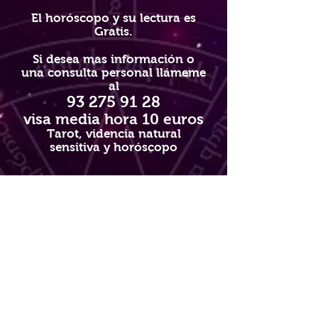
El horóscopo y su lectura es
Gratis.
Si desea mas información o
una consulta personal llámeme
al
93 275 91 28
visa media hora 10 euros
Tarot, videncia natural
sensitiva y horóscopo
Condiciones
Al enviar reconoce y dice; He leído y
acepto las
condiciones generales
y el
aviso legal
y soy mayor de edad.
Si lo desea póngase en
contacto
conmigo
y le atendere para