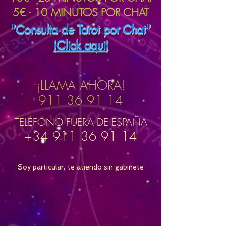
5€ - 10 MINUTOS POR CHAT
''Consulta de Tarot por Chat''
(Click aqui)
¡LLAMA AHORA!
911 36 91 14
TELÉFONO FUERA DE ESPAÑA
+34 911 36 91 14
Soy particular, te atiendo sin gabinete