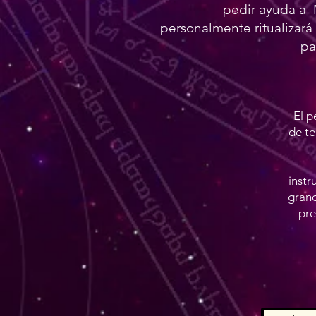
pedir ayuda a 
personalmente ritualizará 
pa
El p
de te
instr
grand
pre