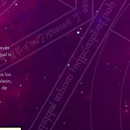
ravés
ypal o
os los
oleón,
o de