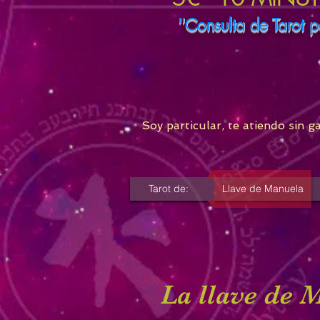
''Consulta de Tarot p
Soy particular, te atiendo sin g
Tarot de:
Llave de Manuela
La llave de