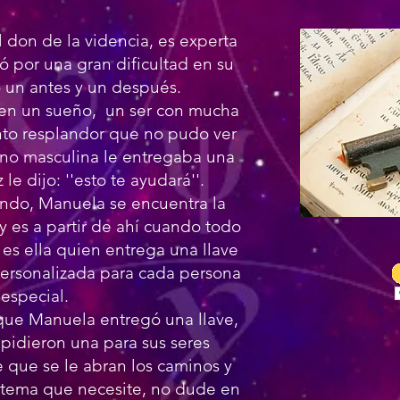
don de la videncia, es experta
ó por una gran dificultad en su
ó un antes y un después.
 en un sueño, un ser con mucha
anto resplandor que no pudo ver
ano masculina le entregaba una
 le dijo: ''esto te ayudará''.
ando, Manuela se encuentra la
 y es a partir de ahí cuando todo
es ella quien entrega una llave
personalizada para cada persona
especial.
 que Manuela entregó una llave,
 pidieron una para sus seres
e que se le abran los caminos y
 tema que necesite, no dude en