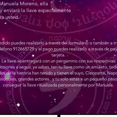
Manuela Moreno, ella
y enviará la llave especialmente
ra usted.
edido puedes realizarlo a través del formulario o también a t
léfono 912665729 y el pago puedes realizarlo a través de pa
tarjeta.
La llave se entregará con un pergamino con sus respectivas
ucciones a seguir, ya sabes, ten tu llave como un amuleto, tod
es de la historia han tenido y tienen el suyo, Cleopatra, Nap
sidentes, grandes actores.. y tú solo estas a un pequeño pas
conseguir la llave ritualizada personalmente por Manuela.