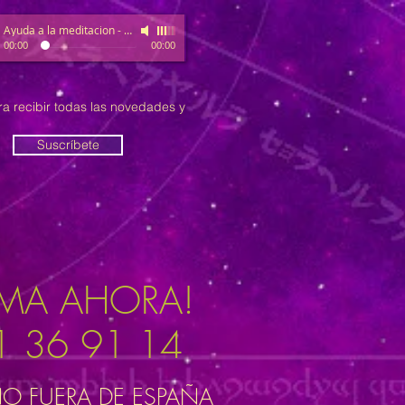
Ayuda a la meditacion
-
Relax
00:00
00:00
ra recibir todas las novedades y
Suscríbete
AMA AHORA!
1 36 91 14
NO FUERA DE ESPAÑA