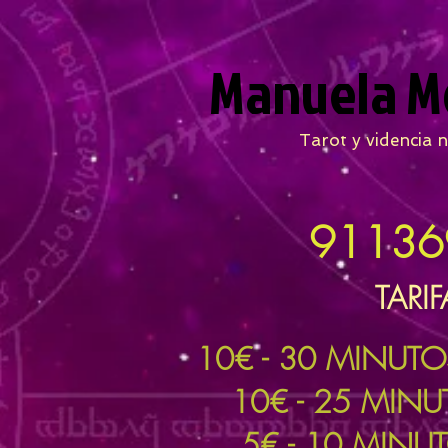
Manuela M
Tarot y videncia n
91136
TARIF
10
€ - 30 MINUT
10€ - 25 MIN
5€ - 10 MINU