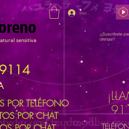
Iniciar sesión
oreno
¡¡Suscríbete pa
ofertas!!
atural sensitiva
9114
A
¡LL
OS POR TELÉFONO
91
UTOS POR CHAT
TELÉFO
TOS POR CHAT