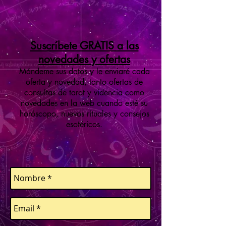
Suscríbete GRATIS a las
novedades y ofertas
Mándeme sus datos y le enviaré cada
oferta y novedad, tanto ofertas de
consultas de tarot y videncia como
novedades en la web cuando esté su
horóscopo, nuevos rituales y consejos
esotéricos.