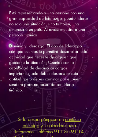
Está representando a una persona con una
gran capacidad de liderazgo, puede liderar
no solo una situación, sino también, una
empresa o un país. Al revés: muestra a una
persona tiránica.
Dominio y liderazgo. El don de liderazgo
con que cuentas te permitirá desarrollar toda
actividad que necesite de alguien que
gobierne la situación. Cuentas con la
capacidad de desarrollar cargos
importantes, solo debes desarrollar esta
aptitud, pero debes caminar por el buen
sendero para no pasar de ser líder a
tiránico.
Si lo desea póngase en
contacto
conmigo
y le atendere para
informarle. Teléfono
911 36 91 14