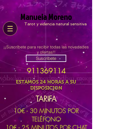
Manuela Moreno
Tarot y videncia natural sensitiva
¡¡Suscríbete para recibir todas las novedades
y ofertas!!
Suscríbete
911369114
ESTAMOS 24 HORAS A SU
DISPOSICION
TARIFA
10
€ - 30 MINUTOS POR
TELÉFONO
10€ - 25 MINUTOS POR CHAT