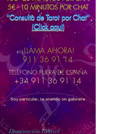
5€ - 10 MINUTOS POR CHAT
''Consulta de Tarot por Chat''
(Click aqui)
¡LLAMA AHORA!
911 36 91 14
TELÉFONO FUERA DE ESPAÑA
+34 911 36 91 14
Soy particular, te atiendo sin gabinete
Dominación Yahriel