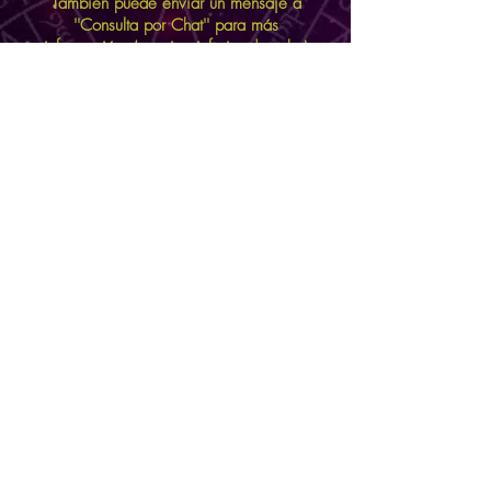
También puede enviar un mensaje a
''Consulta por Chat'' para más
información. (esquina inferior derecha)
BIENVENIDO A LA
CONSULTA POR