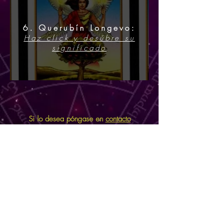
6. Querubín Longevo:
Haz click y desúbre su
significado
Si lo desea póngase en
contacto
conmigo
y le atendere para
informarle. Teléfono
911 36 91 14
También puede enviar un mensaje a
''Consulta por Chat'' para más
información. (esquina inferior derecha)