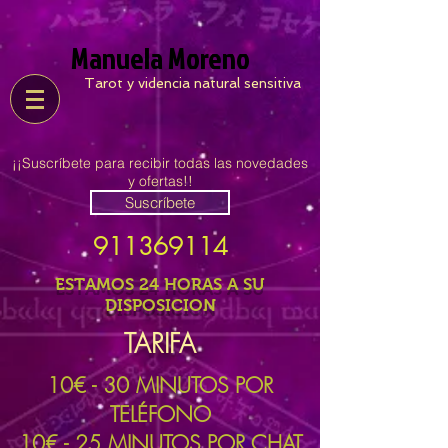
Manuela Moreno
Tarot y videncia natural sensitiva
¡¡Suscríbete para recibir todas las novedades
y ofertas!!
Suscríbete
911369114
ESTAMOS 24 HORAS A SU
DISPOSICION
TARIFA
10
€ - 30 MINUTOS POR
TELÉFONO
10€ - 25 MINUTOS POR CHAT