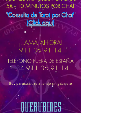
5€ - 10 MINUTOS POR CHAT
''Consulta de Tarot por Chat''
(Click aqui)
¡LLAMA AHORA!
911 36 91 14
TELÉFONO FUERA DE ESPAÑA
+34 911 36 91 14
Soy particular, te atiendo sin gabinete
QUERUBINES