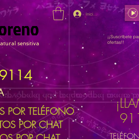
Iniciar sesión
oreno
¡¡Suscríbete pa
ofertas!!
atural sensitiva
9114
A
¡LL
OS POR TELÉFONO
91
UTOS POR CHAT
TELÉFO
TOS POR CHAT