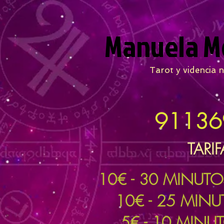
Manuela M
Tarot y videncia n
91136
TARIF
10
€ - 30 MINUT
10€ - 25 MIN
5€ - 10 MINU