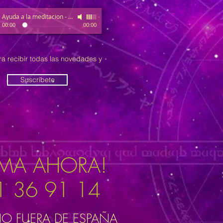
Ayuda a la meditacion
-
Relax
00:00
00:00
ra recibir todas las novedades y
Suscríbete
AMA AHORA!
1 36 91 14
NO FUERA DE ESPAÑA