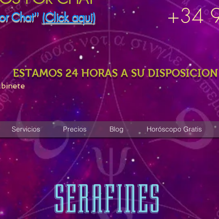
+34 
or Chat''
(Click aqui)
ESTAMOS 24 HORAS A SU DISPOSICION
abinete
Servicios
Precios
Blog
Horóscopo Gratis
SERAFINES