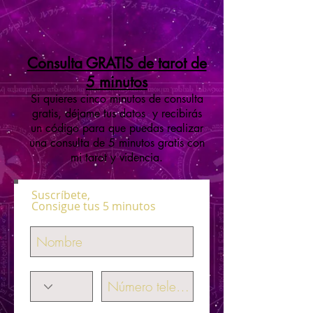
Consulta GRATIS de tarot de
5 minutos
Si quieres cinco minutos de consulta
gratis, déjame tus datos y recibirás
un código para que puedas realizar
una consulta de 5 minutos gratis con
mi tarot y videncia.
Suscríbete,
Consigue tus 5 minutos