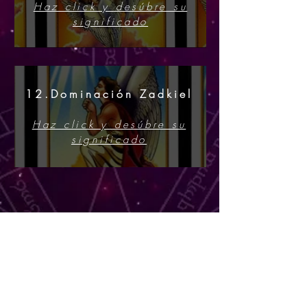
Haz click y desúbre su
significado
12.Dominación Zadkiel
Haz click y desúbre su
significado
Si lo desea póngase en
contacto
conmigo
y le atendere para
informarle. Teléfono
911 36 91 14
También puede enviar un mensaje a
''Consulta por Chat'' para más
información. (esquina inferior derecha)