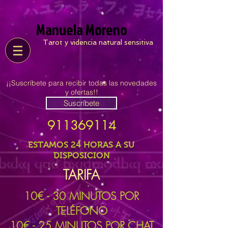
Manuela Moreno
Tarot y videncia natural sensitiva
¡¡Suscríbete para recibir todas las novedades
y ofertas!!
Suscríbete
911369114
ESTAMOS 24 HORAS A SU
DISPOSICION
TARIFA
10
€ - 30 MINUTOS POR
TELÉFONO
10€ - 25 MINUTOS POR CHAT