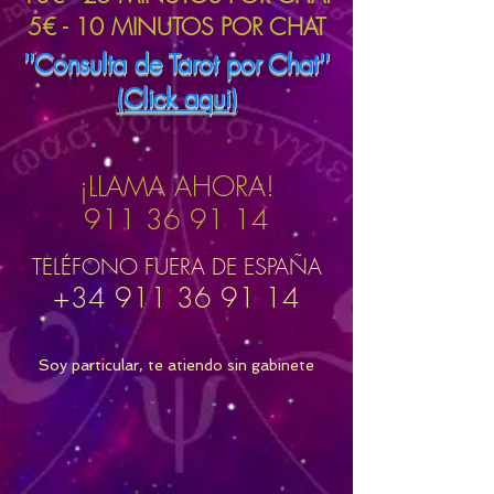
5€ - 10 MINUTOS POR CHAT
''Consulta de Tarot por Chat''
(Click aqui)
¡LLAMA AHORA!
911 36 91 14
TELÉFONO FUERA DE ESPAÑA
+34 911 36 91 14
Soy particular, te atiendo sin gabinete