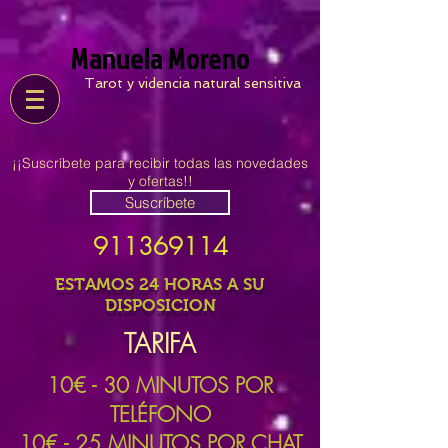
Manuela Moreno
Tarot y videncia natural sensitiva
¡¡Suscríbete para recibir todas las novedades
y ofertas!!
Suscríbete
911369114
ESTAMOS 24 HORAS A SU
DISPOSICION
TARIFA
10
€ - 30 MINUTOS POR
TELÉFONO
10€ - 25 MINUTOS POR CHAT