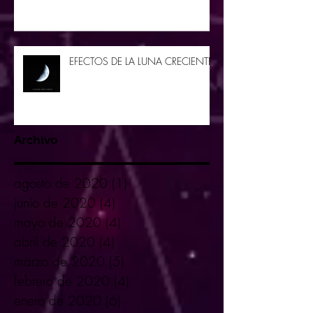
EFECTOS DE LA LUNA CRECIENTE
Archivo
agosto de 2020
(1)
1 entrada
junio de 2020
(4)
4 entradas
mayo de 2020
(4)
4 entradas
abril de 2020
(4)
4 entradas
marzo de 2020
(5)
5 entradas
febrero de 2020
(4)
4 entradas
enero de 2020
(6)
6 entradas