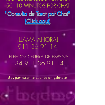
5€ - 10 MINUTOS POR CHAT
''Consulta de Tarot por Chat''
(Click aqui)
¡LLAMA AHORA!
911 36 91 14
TELÉFONO FUERA DE ESPAÑA
+34 911 36 91 14
Soy particular, te atiendo sin gabinete