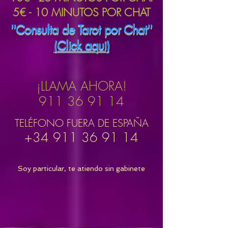
5€ - 10 MINUTOS POR CHAT
''Consulta de Tarot por Chat''
(Click aqui)
¡LLAMA AHORA!
911 36 91 14
TELÉFONO FUERA DE ESPAÑA
+34 911 36 91 14
Soy particular, te atiendo sin gabinete