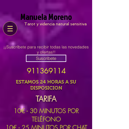
Manuela Moreno
Tarot y videncia natural sensitiva
¡¡Suscríbete para recibir todas las novedades
y ofertas!!
Suscríbete
911369114
ESTAMOS 24 HORAS A SU
DISPOSICION
TARIFA
10
€ - 30 MINUTOS POR
TELÉFONO
10€ - 25 MINUTOS POR CHAT