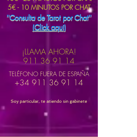
5€ - 10 MINUTOS POR CHAT
''Consulta de Tarot por Chat''
(Click aqui)
¡LLAMA AHORA!
911 36 91 14
TELÉFONO FUERA DE ESPAÑA
+34 911 36 91 14
Soy particular, te atiendo sin gabinete