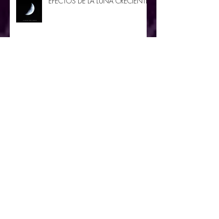
EFECTOS DE LA LUNA CRECIENTE
Archivo
agosto de 2020
(1)
1 entrada
junio de 2020
(4)
4 entradas
mayo de 2020
(4)
4 entradas
abril de 2020
(4)
4 entradas
marzo de 2020
(5)
5 entradas
febrero de 2020
(4)
4 entradas
enero de 2020
(6)
6 entradas
diciembre de 2019
(6)
6 entradas
noviembre de 2019
(3)
3 entradas
octubre de 2019
(4)
4 entradas