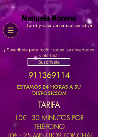
Manuela Moreno
Tarot y videncia natural sensitiva
¡¡Suscríbete para recibir todas las novedades
y ofertas!!
Suscríbete
911369114
ESTAMOS 24 HORAS A SU
DISPOSICION
TARIFA
10
€ - 30 MINUTOS POR
TELÉFONO
10€ - 25 MINUTOS POR CHAT