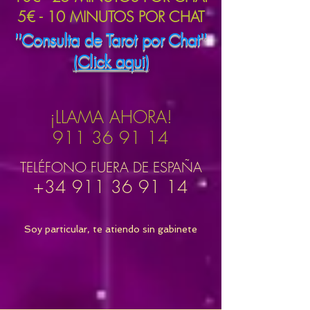
5€ - 10 MINUTOS POR CHAT
''Consulta de Tarot por Chat''
(Click aqui)
¡LLAMA AHORA!
911 36 91 14
TELÉFONO FUERA DE ESPAÑA
+34 911 36 91 14
Soy particular, te atiendo sin gabinete