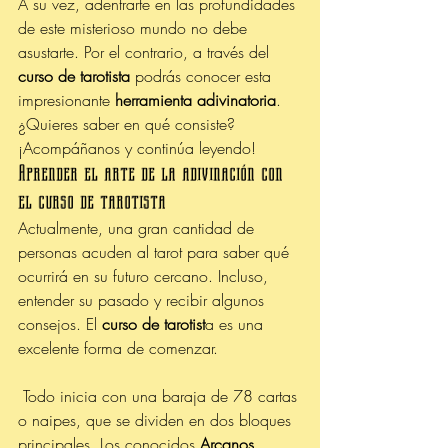
A su vez, adentrarte en las profundidades 
de este misterioso mundo no debe 
asustarte. Por el contrario, a través del 
curso de tarotista
 podrás conocer esta 
impresionante
 herramienta adivinatoria
. 
¿Quieres saber en qué consiste? 
¡Acompáñanos y continúa leyendo!
Aprender el arte de la adivinación con 
el curso de tarotista
Actualmente, una gran cantidad de 
personas acuden al tarot para saber qué 
ocurrirá en su futuro cercano. Incluso, 
entender su pasado y recibir algunos 
consejos. El
 curso de tarotist
a es una 
excelente forma de comenzar.
 Todo inicia con una baraja de 78 cartas 
o naipes, que se dividen en dos bloques 
principales. Los conocidos 
Arcanos 