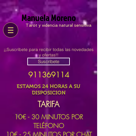
Manuela Moreno
Tarot y videncia natural sensitiva
¡¡Suscríbete para recibir todas las novedades
y ofertas!!
Suscríbete
911369114
ESTAMOS 24 HORAS A SU
DISPOSICION
TARIFA
10
€ - 30 MINUTOS POR
TELÉFONO
10€ - 25 MINUTOS POR CHAT