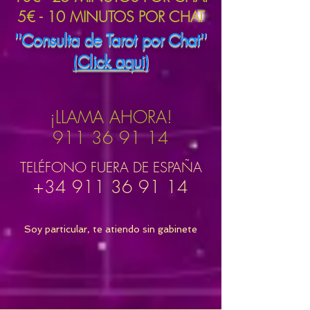
5€ - 10 MINUTOS POR CHAT
''Consulta de Tarot por Chat''
(Click aqui)
¡LLAMA AHORA!
911 36 91 14
TELÉFONO FUERA DE ESPAÑA
+34 911 36 91 14
Soy particular, te atiendo sin gabinete