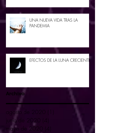
UNA NUEVA VIDA TRAS LA
PANDEMIA
EFECTOS DE LA LUNA CRECIENTE
Archivo
agosto de 2020
(1)
1 entrada
junio de 2020
(4)
4 entradas
mayo de 2020
(4)
4 entradas