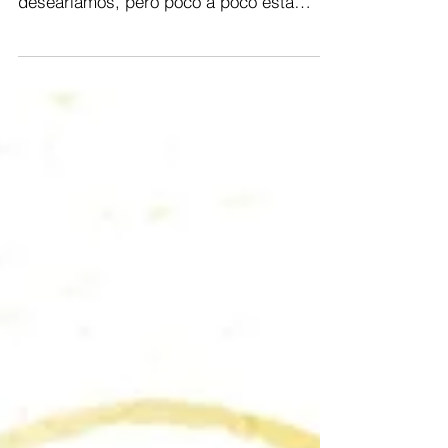
fin se ve la salida, no tan cerca como
desearíamos, pero poco a poco está
llegando. Lo que si...