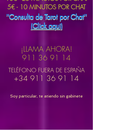
5€ - 10 MINUTOS POR CHAT
''Consulta de Tarot por Chat''
(Click aqui)
¡LLAMA AHORA!
911 36 91 14
TELÉFONO FUERA DE ESPAÑA
+34 911 36 91 14
Soy particular, te atiendo sin gabinete