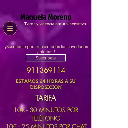
Manuela Moreno
Tarot y videncia natural sensitiva
¡¡Suscríbete para recibir todas las novedades
y ofertas!!
Suscríbete
911369114
ESTAMOS 24 HORAS A SU
DISPOSICION
TARIFA
10
€ - 30 MINUTOS POR
TELÉFONO
10€ - 25 MINUTOS POR CHAT